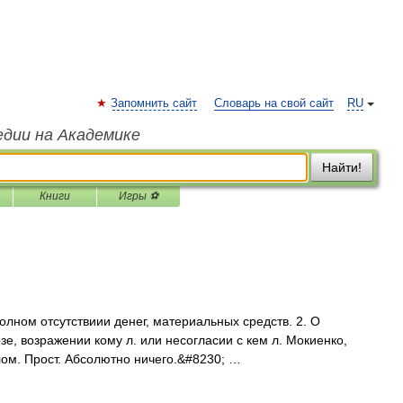
Запомнить сайт
Словарь на свой сайт
RU
едии на Академике
Найти!
Книги
Игры ⚽
олном отсутствиии денег, материальных средств. 2. О
зе, возражении кому л. или несогласии с кем л. Мокиенко,
лом. Прост. Абсолютно ничего.&#8230; …