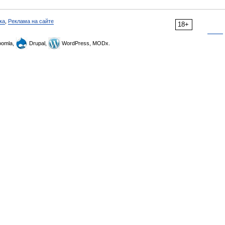
ка
,
Реклама на сайте
18+
omla,
Drupal,
WordPress, MODx.