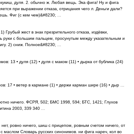
 кукиш, дуля. 2. обычно ж. Любая вещь. Эка фига! Ну и фига
ляется при выражении отказа, отрицания чего л. Деньги дали?
ешь. Фиг (с кем чем)&#8230; …
I 1) Грубый жест в знак презрительного отказа, издёвки,
сть руки с большим пальцем, просунутым между указательным и
игу. 2) сниж. Полное&#8230; …
ов: 13 • дуля (12) • дуля с маком (11) • дырка от бублика (24)
в: 17 • ветер в кармане (1) • держи карман шире (16) • дыр …
тно ничего. ФСРЯ, 502; БМС 1998, 594; БТС, 1421; Глухов
китина 2003, 339 340 …
нет, ровно ничего, шиш с прицепом, ровным счетом ничего, от
 с маслом Словарь русских синонимов. ни фига нареч, кол во