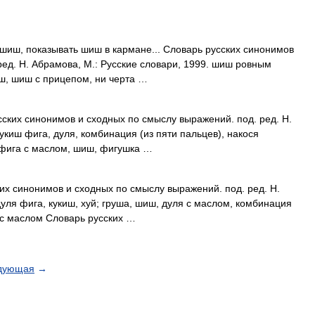
шиш, показывать шиш в кармане... Словарь русских синонимов
ред. Н. Абрамова, М.: Русские словари, 1999. шиш ровным
иш, шиш с прицепом, ни черта …
сских синонимов и сходных по смыслу выражений. под. ред. Н.
кукиш фига, дуля, комбинация (из пяти пальцев), накося
, фига с маслом, шиш, фигушка …
их синонимов и сходных по смыслу выражений. под. ред. Н.
дуля фига, кукиш, хуй; груша, шиш, дуля с маслом, комбинация
ш с маслом Словарь русских …
дующая
→