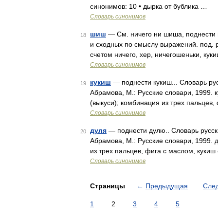
синонимов: 10 • дырка от бублика …
Словарь синонимов
шиш
— См. ничего ни шиша, поднести 
18
и сходных по смыслу выражений. под. 
счетом ничего, хер, ничегошеньки, кук
Словарь синонимов
кукиш
— поднести кукиш... Словарь ру
19
Абрамова, М.: Русские словари, 1999. 
(выкуси); комбинация из трех пальцев
Словарь синонимов
дуля
— поднести дулю.. Словарь русск
20
Абрамова, М.: Русские словари, 1999. 
из трех пальцев, фига с маслом, куки
Словарь синонимов
Страницы
←
Предыдущая
Сле
1
2
3
4
5