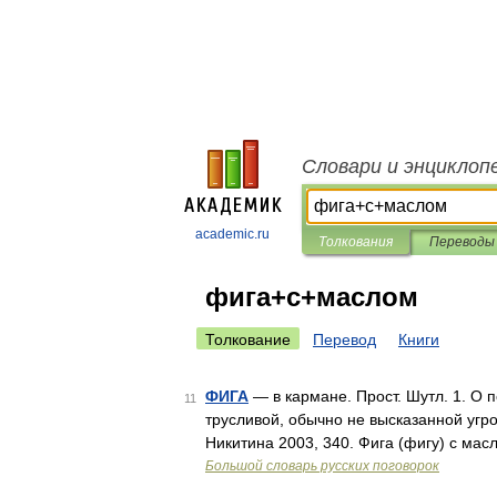
Словари и энциклоп
academic.ru
Толкования
Переводы
фига+с+маслом
Толкование
Перевод
Книги
ФИГА
— в кармане. Прост. Шутл. 1. О п
11
трусливой, обычно не высказанной угро
Никитина 2003, 340. Фига (фигу) с мас
Большой словарь русских поговорок